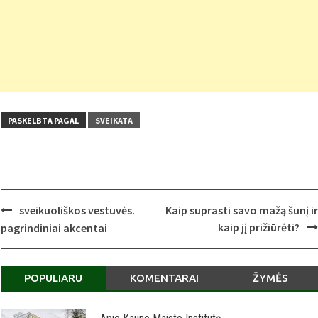
PASKELBTA PAGAL
SVEIKATA
Post
sveikuoliškos vestuvės.
Kaip suprasti savo mažą šunį ir
navigation
kaip jį prižiūrėti?
pagrindiniai akcentai
POPULIARU
KOMENTARAI
ŽYMĖS