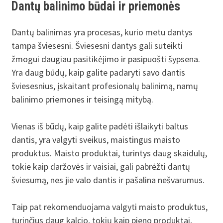
Dantų balinimo būdai ir priemonės
Dantų balinimas yra procesas, kurio metu dantys
tampa šviesesni. Šviesesni dantys gali suteikti
žmogui daugiau pasitikėjimo ir pasipuošti šypsena.
Yra daug būdų, kaip galite padaryti savo dantis
šviesesnius, įskaitant profesionalų balinimą, namų
balinimo priemones ir teisingą mitybą.
Vienas iš būdų, kaip galite padėti išlaikyti baltus
dantis, yra valgyti sveikus, maistingus maisto
produktus. Maisto produktai, turintys daug skaidulų,
tokie kaip daržovės ir vaisiai, gali pabrėžti dantų
šviesumą, nes jie valo dantis ir pašalina nešvarumus.
Taip pat rekomenduojama valgyti maisto produktus,
turinčius daug kalcio, tokių kaip pieno produktai,