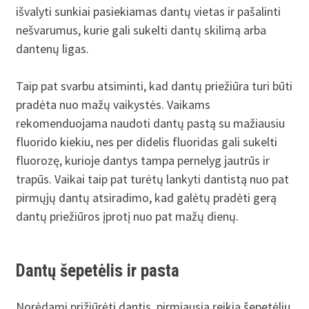
išvalyti sunkiai pasiekiamas dantų vietas ir pašalinti
nešvarumus, kurie gali sukelti dantų skilimą arba
dantenų ligas.
Taip pat svarbu atsiminti, kad dantų priežiūra turi būti
pradėta nuo mažų vaikystės. Vaikams
rekomenduojama naudoti dantų pastą su mažiausiu
fluorido kiekiu, nes per didelis fluoridas gali sukelti
fluorozę, kurioje dantys tampa pernelyg jautrūs ir
trapūs. Vaikai taip pat turėtų lankyti dantistą nuo pat
pirmųjų dantų atsiradimo, kad galėtų pradėti gerą
dantų priežiūros įprotį nuo pat mažų dienų.
Dantų šepetėlis ir pasta
Norėdami prižiūrėti dantis, pirmiausia reikia šepetėliu