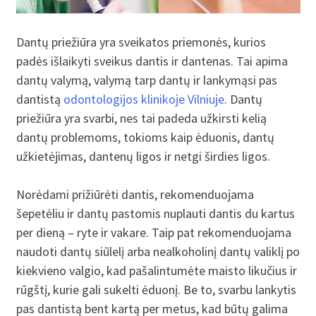
Dantų priežiūra yra sveikatos priemonės, kurios
padės išlaikyti sveikus dantis ir dantenas. Tai apima
dantų valymą, valymą tarp dantų ir lankymąsi pas
dantistą
odontologijos klinikoje Vilniuje
. Dantų
priežiūra yra svarbi, nes tai padeda užkirsti kelią
dantų problemoms, tokioms kaip ėduonis, dantų
užkietėjimas, dantenų ligos ir netgi širdies ligos.
Norėdami prižiūrėti dantis, rekomenduojama
šepetėliu ir dantų pastomis nuplauti dantis du kartus
per dieną – ryte ir vakare. Taip pat rekomenduojama
naudoti dantų siūlelį arba nealkoholinį dantų valiklį po
kiekvieno valgio, kad pašalintumėte maisto likučius ir
rūgštį, kurie gali sukelti ėduonį. Be to, svarbu lankytis
pas dantistą bent kartą per metus, kad būtų galima