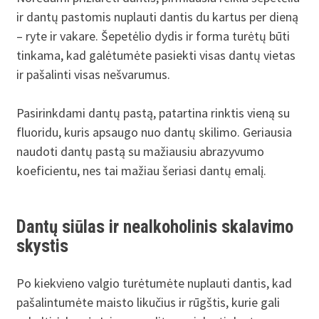
ir dantų pastomis nuplauti dantis du kartus per dieną
– ryte ir vakare. Šepetėlio dydis ir forma turėtų būti
tinkama, kad galėtumėte pasiekti visas dantų vietas
ir pašalinti visas nešvarumus.
Pasirinkdami dantų pastą, patartina rinktis vieną su
fluoridu, kuris apsaugo nuo dantų skilimo. Geriausia
naudoti dantų pastą su mažiausiu abrazyvumo
koeficientu, nes tai mažiau šeriasi dantų emalį.
Dantų siūlas ir nealkoholinis skalavimo
skystis
Po kiekvieno valgio turėtumėte nuplauti dantis, kad
pašalintumėte maisto likučius ir rūgštis, kurie gali