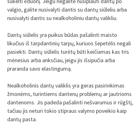
sukelti ėduonį. Jeigu negalite nusiplauti dantų po
valgio, galite nusivalyti dantis su dantų siūleliu arba
nusivalyti dantis su nealkoholiniu dantų valikliu.
Dantų siūlelis yra puikus būdas pašalinti maisto
likučius iš tarpdantinių tarpų, kuriuos šepetėlis negali
pasiekti. Dantų siūlelis turėtų būti keičiamas kas tris
mėnesius arba anksčiau, jeigu jis išsipučia arba
praranda savo elastingumą.
Nealkoholinis dantų valiklis yra geras pasirinkimas
žmonėms, turintiems dantenų problemų ar jautrioms
dantenoms. Jis padeda pašalinti nešvarumus ir rūgštį,
tačiau jis neturi tokio stipraus valymo poveikio kaip
dantų pasta.