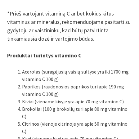
*Prieš vartojant vitaminą C ar bet kokius kitus
vitaminus ar mineralus, rekomenduojama pasitarti su
gydytoju ar vaistininku, kad būtų patvirtinta
tinkamiausia dozė ir vartojimo būdas.
Produktai turintys vitamino C
Acerolas (suragėjusių vaisių sultyse yra iki 1700 mg
vitamino C 100 g)
Paprikos (raudonosios paprikos turi apie 190 mg
vitamino C 100 g)
Kiviai (viename kivyje yra apie 70 mg vitamino C)
Brokoliai (100 g brokolių turi apie 80 mg vitamino
C)
Citrinos (vienoje citrinoje yra apie 50 mg vitamino
C)
Kiwi (viename kiwi yra apie 70 mg vitamino C)