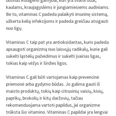
būtinas kolageno gamybai, kuri yra svarbi odai,
kaulams, kraujagyslėms ir jungiamiesiems audiniams.
Be to, vitaminas C padeda palaikyti imuninę sistemą,
užkerta kelią infekcijoms ir padeda greičiau atsigauti
nuo ligų.
Vitaminas C taip pat yra antioksidantas, kuris padeda
apsaugoti organizmą nuo laisvųjų radikalų, kurie gali
sukelti ląstelių pažeidimus ir sukelti įvairias ligas,
tokias kaip vėžys ir širdies ligos.
Vitaminas C gali būti vartojamas kaip prevencinė
priemonė arba gydymo būdas. Jo galima gauti iš
maisto produktų, tokių kaip citrusinių vaisių, kivių,
paprikų, brokolių ir kitų daržovių, tačiau
rekomenduojama vartoti papildus, jei organizme
trūksta šio vitamino. Vitaminas C papildai yra lengvai